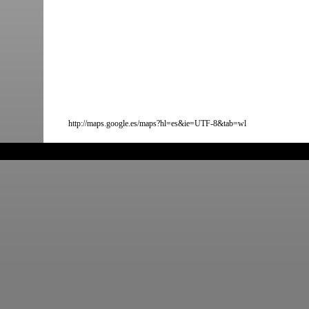
http://maps.google.es/maps?hl=es&ie=UTF-8&tab=wl